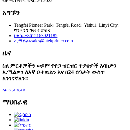
የልጥፍ ሰዓት፡- ህዳር-26-2022
አግኙን
Tengfei Pioneer Park፣ Tengfei Road፣ Yishui፣ Linyi City፣
ሻንዶንግ ግዛት፣ ቻይና
ስልክ፡-
+8615163921185
ኢሜይል፡-
sales@ntekprinter.com
ዜና
ስለ ምርቶቻችን ወይም የዋጋ ዝርዝር ጥያቄዎች እባክዎን
ኢሜልዎን ለእኛ ይተዉልን እና በ24 ሰዓታት ውስጥ
እንገናኛለን።
አሁን ይጠይቁ
ማህበራዊ