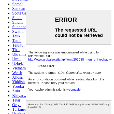
Somali
Samoan
Scots Gaelic
Shona
Sindhi
Sundanese
Swahili
Tajik
Tamil
Telugu
Thai
Ukrainian
Urdu
Uzbek
Vietnamese
Welsh
Xhosa
Yiddish
Yoruba
Zulu
Kinyarwanda
Tatar
Oriya
Turkmen
Uyghur