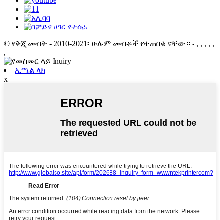
© የቅጂ መብት - 2010-2021፡ ሁሉም መብቶች የተጠበቁ ናቸው።
- , , , , ,
,
ኢሜል ላክ
x