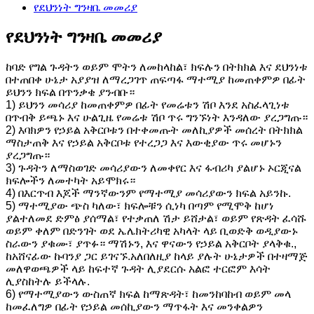
የደህንነት ግንዛቤ መመሪያ
የደህንነት ግንዛቤ መመሪያ
ከባድ የግል ጉዳትን ወይም ሞትን ለመከላከል፣ ክፍሉን በትክክል እና ደህንነቱ
በተጠበቀ ሁኔታ አያያዝ ለማረጋገጥ ጠፍጣፋ ማተሚያ ከመጠቀምዎ በፊት
ይህንን ክፍል በጥንቃቄ ያንብቡ።
1) ይህንን መሳሪያ ከመጠቀምዎ በፊት የመሬቱን ሽቦ እንደ አስፈላጊነቱ
በጥብቅ ይጫኑ እና ሁልጊዜ የመሬቱ ሽቦ ጥሩ ግንኙነት እንዳለው ያረጋግጡ።
2) እባክዎን የኃይል አቅርቦቱን በተቀመጡት መለኪያዎች መሰረት በትክክል
ማስታጠቅ እና የኃይል አቅርቦቱ የተረጋጋ እና እውቂያው ጥሩ መሆኑን
ያረጋግጡ።
3) ጉዳትን ለማስወገድ መሳሪያውን ለመቀየር እና ፋብሪካ ያልሆኑ ኦርጂናል
ክፍሎችን ለመተካት አይሞክሩ።
4) በእርጥብ እጆች ማንኛውንም የማተሚያ መሳሪያውን ክፍል አይንኩ.
5) ማተሚያው ጭስ ካለው፣ ክፍሎቹን ሲነካ በጣም የሚሞቅ ከሆነ
ያልተለመደ ድምፅ ያሰማል፣ የተቃጠለ ሽታ ይሸታል፣ ወይም የጽዳት ፈሳሹ
ወይም ቀለም በድንገት ወደ ኤሌክትሪካዊ አካላት ላይ ቢወድቅ ወዲያውኑ
ስራውን ያቁሙ፣ ያጥፉ። ማሽኑን, እና ዋናውን የኃይል አቅርቦት ያላቅቁ.,
ከአሸናፊው ኩባንያ ጋር ይገናኙ.አለበለዚያ ከላይ ያሉት ሁኔታዎች በተዛማጅ
መለዋወጫዎች ላይ ከፍተኛ ጉዳት ሊያደርሱ አልፎ ተርፎም እሳት
ሊያስከትሉ ይችላሉ.
6) የማተሚያውን ውስጠኛ ክፍል ከማጽዳት፣ ከመንከባከብ ወይም መላ
ከመፈለግዎ በፊት የኃይል መሰኪያውን ማጥፋት እና መንቀልዎን