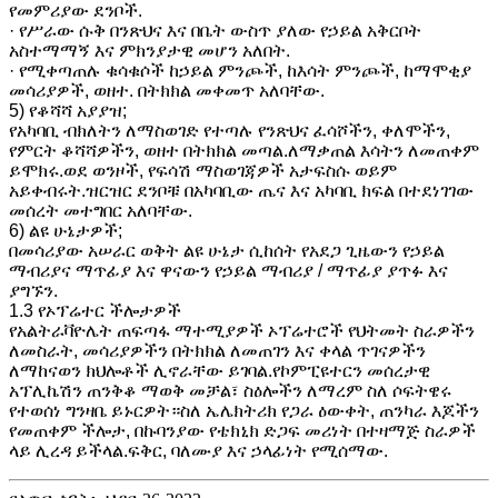
የመምሪያው ደንቦች.
· የሥራው ሱቅ በንጽህና እና በቤት ውስጥ ያለው የኃይል አቅርቦት
አስተማማኝ እና ምክንያታዊ መሆን አለበት.
· የሚቀጣጠሉ ቁሳቁሶች ከኃይል ምንጮች, ከእሳት ምንጮች, ከማሞቂያ
መሳሪያዎች, ወዘተ. በትክክል መቀመጥ አለባቸው.
5) የቆሻሻ አያያዝ;
የአካባቢ ብክለትን ለማስወገድ የተጣሉ የንጽህና ፈሳሾችን, ቀለሞችን,
የምርት ቆሻሻዎችን, ወዘተ በትክክል መጣል.ለማቃጠል እሳትን ለመጠቀም
ይሞክሩ.ወደ ወንዞች, የፍሳሽ ማስወገጃዎች አታፍስሱ ወይም
አይቀብሩት.ዝርዝር ደንቦቹ በአካባቢው ጤና እና አካባቢ ክፍል በተደነገገው
መሰረት መተግበር አለባቸው.
6) ልዩ ሁኔታዎች;
በመሳሪያው አሠራር ወቅት ልዩ ሁኔታ ሲከሰት የአደጋ ጊዜውን የኃይል
ማብሪያና ማጥፊያ እና ዋናውን የኃይል ማብሪያ / ማጥፊያ ያጥፉ እና
ያግኙን.
1.3 የኦፕሬተር ችሎታዎች
የአልትራቫዮሌት ጠፍጣፋ ማተሚያዎች ኦፕሬተሮች የህትመት ስራዎችን
ለመስራት, መሳሪያዎችን በትክክል ለመጠገን እና ቀላል ጥገናዎችን
ለማከናወን ክህሎቶች ሊኖራቸው ይገባል.የኮምፒዩተርን መሰረታዊ
አፕሊኬሽን ጠንቅቆ ማወቅ መቻል፣ ስዕሎችን ለማረም ስለ ሶፍትዌሩ
የተወሰነ ግንዛቤ ይኑርዎት።ስለ ኤሌክትሪክ የጋራ ዕውቀት, ጠንካራ እጆችን
የመጠቀም ችሎታ, በኩባንያው የቴክኒክ ድጋፍ መሪነት በተዛማጅ ስራዎች
ላይ ሊረዳ ይችላል.ፍቅር, ባለሙያ እና ኃላፊነት የሚሰማው.