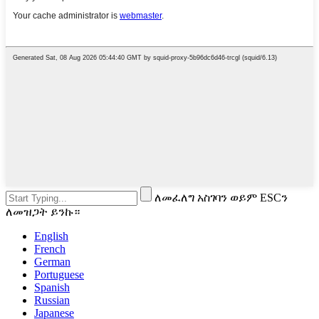
ለመፈለግ አስገባን ወይም ESCን
ለመዝጋት ይንኩ።
English
French
German
Portuguese
Spanish
Russian
Japanese