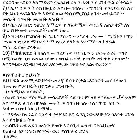
ያረጋግጡ።ይህን አለማድረግ የኤሌክትሪክ ንዝረትን ሊያስከትል ይችላል።
7) የአታሚውን ትራክ በአቧራ እና በመሳሰሉት ምክንያት እንዳይበላሽ እና
የትራኩን የአገልግሎት እድሜ ለመቀነስ በሚያስፈልጉት መስፈርቶች
መሰረት በጥብቅ መጠበቅ አለበት።
8) የስራ አካባቢን ንፅህና ለማረጋገጥ ለአታሚው መደበኛ አጠቃቀም እና
ጥሩ የህትመት ውጤቶች ወሳኝ ነው።
9) ነጎድጓድ በሚከሰትበት ጊዜ ማሽኑን መሥራት ያቁሙ ፣ ማሽኑን ያጥፉ ፣
ዋናውን የኃይል ማብሪያ / ማጥፊያ ያላቅቁ እና ማሽኑን ከኃይል
ማከፋፈያው ያላቅቁ።
10) Printhead ትክክለኛ መሣሪያ ነው።ተገቢውን የእንቁራሪት ጥገና
በሚሰሩበት ጊዜ የመመሪያውን መስፈርቶች በጥብቅ መከተል አለብዎት
አፍንጫው እንዳይጎዳ እና አፍንጫው በዋስትና አልተሸፈነም።
●የኦፕሬተር ደህንነት
ይህ ክፍል ጠቃሚ የደህንነት መረጃ ይሰጥዎታል።እባክዎን መሳሪያውን
ከመጠቀምዎ በፊት በጥንቃቄ ያንብቡት.
1) የኬሚካል ቁሳቁሶች;
· በጠፍጣፋው ማተሚያ መሳሪያዎች ላይ ጥቅም ላይ የዋለው የ UV ቀለም
እና ማጽጃ ፈሳሽ በክፍል ሙቀት ውስጥ በቀላሉ ተለዋዋጭ ናቸው.
እባክዎን በትክክል ያከማቹ።
· ማጽዳቱ ከተነፈሰ በኋላ ተቀጣጣይ እና ፈንጂ ነው.እባኮትን ከእሳት ያርቁ
እና ይንከባከቡት።
· ፈሳሹን ወደ አይን ውስጥ ያጠቡ እና በጊዜ ውስጥ በንጹህ ውሃ
ይጠቡ.በቁም ነገር በፍጥነት ወደ ሆስፒታል ይሂዱ
ሕክምና.