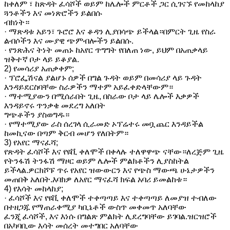
ከቀለም ፣ ከጽዳት ፈሳሾች ወይም ከሌሎች ምርቶች ጋር ሲገናኙ የመከላከያ
ጓንቶችን እና መነጽሮችን ይልበሱ
ብክነት።
· ማጽዳቱ አይን፣ ጉሮሮ እና ቆዳን ሊያበሳጭ ይችላል።በምርት ጊዜ የስራ
ልብሶችን እና ሙያዊ ጭምብሎችን ይልበሱ.
· የንጽሕና ትነት መጠኑ ከአየር ጥግግት የበለጠ ነው, ይህም በአጠቃላይ
ዝቅተኛ ቦታ ላይ ይቆያል.
2) የመሳሪያ አጠቃቀም;
· ፕሮፌሽናል ያልሆኑ ሰዎች በግል ጉዳት ወይም በመሳሪያ ላይ ጉዳት
እንዳይደርስባቸው ስራዎችን ማተም አይፈቀድላቸውም።
· ማተሚያውን በሚሰራበት ጊዜ, በስራው ቦታ ላይ ሌሎች እቃዎች
እንዳይኖሩ ጥንቃቄ መደረግ አለበት
ግጭቶችን ያስወግዱ።
· የማተሚያው ራስ ሰረገላ ሲራመድ ኦፕሬተሩ መቧጨር እንዳይችል
ከመኪናው በጣም ቅርብ መሆን የለበትም።
3) የአየር ማናፈሻ;
የጽዳት ፈሳሾች እና የዩቪ ቀለሞች በቀላሉ ተለዋዋጭ ናቸው።ለረጅም ጊዜ
የትንፋሽ ትንፋሽ ማዞር ወይም ሌሎች ምልክቶችን ሊያስከትል
ይችላል.ዎርክሾፑ ጥሩ የአየር ዝውውርን እና የጭስ ማውጫ ሁኔታዎችን
መጠበቅ አለበት.እባክዎ ለአየር ማናፈሻ ክፍል አባሪ ይመልከቱ።
4) የእሳት መከላከያ;
· ፈሳሾች እና የዩቪ ቀለሞች ተቀጣጣይ እና ተቀጣጣይ ለመያዝ ተብለው
በተዘጋጁ የማጠራቀሚያ ካቢኔቶች ውስጥ መቀመጥ አለባቸው
ፈንጂ ፈሳሾች, እና እነሱ በግልጽ ምልክት ሊደረግባቸው ይገባል.ዝርዝሮች
በአካባቢው እሳት መሰረት መተግበር አለባቸው