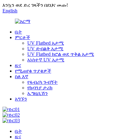
እንኳን ወደ ድረ ገጻችን በደህና መጡ!
English
ቤት
ምርቶች
UV Flatbed አታሚ
UV ድብልቅ አታሚ
UV Flatbed ከሮል ወደ ጥቅል አታሚ
አነስተኛ UV አታሚ
ዜና
የሚጠየቁ ጥያቄዎች
ስለ እኛ
የፋብሪካ ጉብኝት
የኩባንያ ታሪክ
ኤግዚቢሽን
አግኙን
ቤት
ዜና