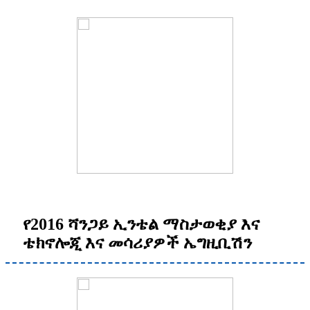
የ2016 ሻንጋይ ኢንቴል ማስታወቂያ እና
ቴክኖሎጂ እና መሳሪያዎች ኤግዚቢሽን