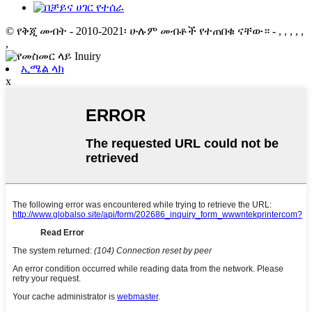
© የቅጂ መብት - 2010-2021፡ ሁሉም መብቶች የተጠበቁ ናቸው።
- , , , , ,
,
ኢሜል ላክ
x