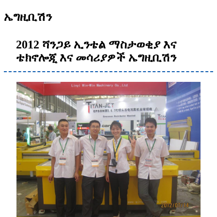
ኤግዚቢሽን
2012 ሻንጋይ ኢንቴል ማስታወቂያ እና
ቴክኖሎጂ እና መሳሪያዎች ኤግዚቢሽን