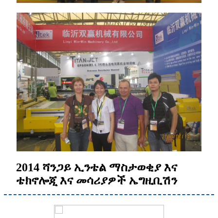
2014 ሻንጋይ ኢንቴል ማስታወቂያ እና
ቴክኖሎጂ እና መሳሪያዎች ኤግዚቢሽን