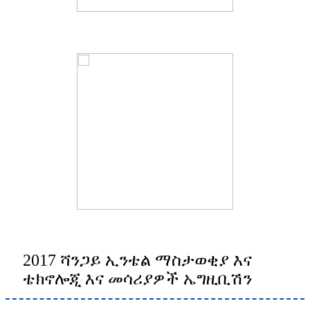
2017 ሻንጋይ ኢንቴል ማስታወቂያ እና
ቴክኖሎጂ እና መሳሪያዎች ኤግዚቢሽን