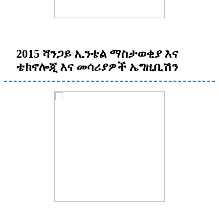
2015 ሻንጋይ ኢንቴል ማስታወቂያ እና
ቴክኖሎጂ እና መሳሪያዎች ኤግዚቢሽን