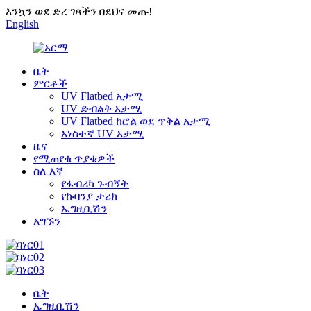
እንኳን ወደ ድረ ገጻችን በደህና መጡ!
English
ቤት
ምርቶች
UV Flatbed አታሚ
UV ድብልቅ አታሚ
UV Flatbed ከሮል ወደ ጥቅል አታሚ
አነስተኛ UV አታሚ
ዜና
የሚጠየቁ ጥያቄዎች
ስለ እኛ
የፋብሪካ ጉብኝት
የኩባንያ ታሪክ
ኤግዚቢሽን
አግኙን
ቤት
ኤግዚቢሽን