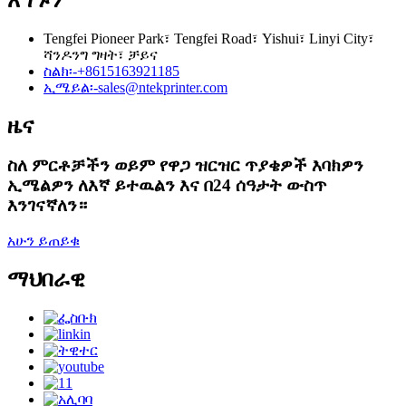
Tengfei Pioneer Park፣ Tengfei Road፣ Yishui፣ Linyi City፣
ሻንዶንግ ግዛት፣ ቻይና
ስልክ፡-
+8615163921185
ኢሜይል፡-
sales@ntekprinter.com
ዜና
ስለ ምርቶቻችን ወይም የዋጋ ዝርዝር ጥያቄዎች እባክዎን
ኢሜልዎን ለእኛ ይተዉልን እና በ24 ሰዓታት ውስጥ
እንገናኛለን።
አሁን ይጠይቁ
ማህበራዊ