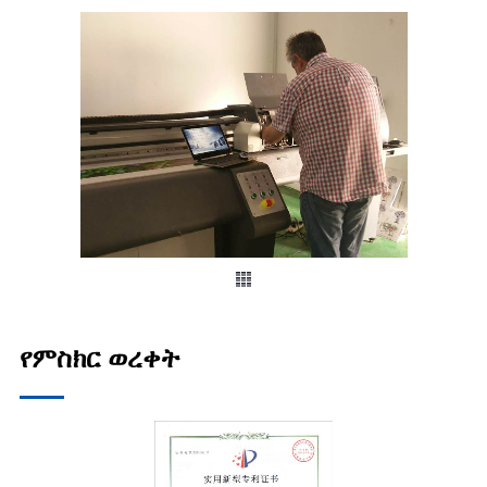
የምስክር ወረቀት