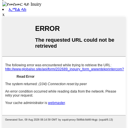
ኢሜል ላክ
x