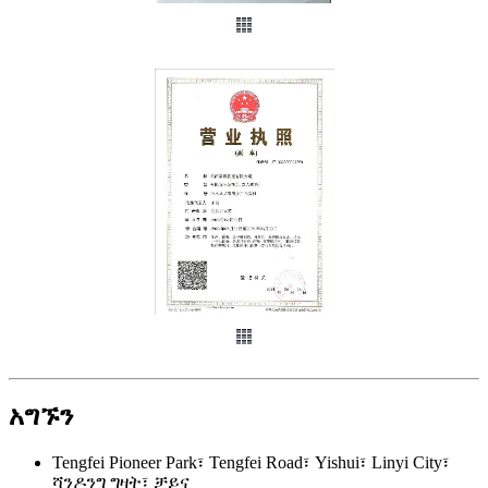
አግኙን
Tengfei Pioneer Park፣ Tengfei Road፣ Yishui፣ Linyi City፣
ሻንዶንግ ግዛት፣ ቻይና