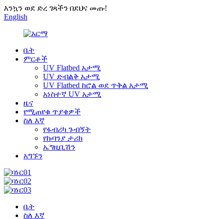
እንኳን ወደ ድረ ገጻችን በደህና መጡ!
English
ቤት
ምርቶች
UV Flatbed አታሚ
UV ድብልቅ አታሚ
UV Flatbed ከሮል ወደ ጥቅል አታሚ
አነስተኛ UV አታሚ
ዜና
የሚጠየቁ ጥያቄዎች
ስለ እኛ
የፋብሪካ ጉብኝት
የኩባንያ ታሪክ
ኤግዚቢሽን
አግኙን
ቤት
ስለ እኛ