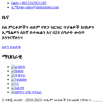
ስልክ፡-
+8615163921185
ኢሜይል፡-
sales@ntekprinter.com
ዜና
ስለ ምርቶቻችን ወይም የዋጋ ዝርዝር ጥያቄዎች እባክዎን
ኢሜልዎን ለእኛ ይተዉልን እና በ24 ሰዓታት ውስጥ
እንገናኛለን።
አሁን ይጠይቁ
ማህበራዊ
© የቅጂ መብት - 2010-2021፡ ሁሉም መብቶች የተጠበቁ ናቸው።
- , , , , ,
,