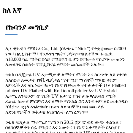
ስለ እኛ
የኩባንያ መግቢያ
ሊኒ ዊን-ዊን ማሽነሪ Co., Ltd. (በአጭሩ “Ntek”) የተቋቋመው በ2009
ነው፣ በሊኒ ከተማ፣ ሻንዶንግ ግዛት፣ ቻይና።ገለልተኛው ፋብሪካ
ከ18,000 ካሬ ሜትር በላይ የሚሸፍን ሲሆን በየዓመቱ የሽያጭ መጠንን
ለመደገፍ ስድስት ፕሮፌሽናል የምርት መስመሮች አሉት።
ንቴክ በዲጂታል UV አታሚዎች ልማት፣ ምርት እና ስርጭት ላይ የተካነ
ለአስርተ አመታት የዩቪ ዲጂታል ማተሚያ ማሽኖች ግንባር ቀደም
አምራች እና ላኪ ነው።አሁን የእኛ የህትመት ተከታታዮች UV Flatbed
printer፣ UV Flatbed with Roll to roll printer እና UV Hybrid
አታሚ እንዲሁም ስማርት UV አታሚ ያካትታሉ።ለአዲስ ምርት
ፈጠራ ከሙያ ምርምር እና ልማት ማእከል ጋር እንዲሁም ልዩ መሐንዲስ
ከሽያጭ በኋላ አገልግሎት ቡድን ለደንበኞች በመስመር ላይ
ለደንበኞቻችን ወቅታዊ አገልግሎት ለማረጋገጥ።
ንቴክ ዲጂታል ማተሚያ ማሽን ከ 2012 ጀምሮ ወደ ውጭ ተልኳል ፣
በደንበኞቻችን ሰፊ ምስጋና እና እውቅና ፣ የእኛ አታሚዎች በእስያ ፣
አውሮፓ ፣ አውስትራሊያ እና አፍሪካ ወዘተ ከ 150 በላይ አገራት እንኳን