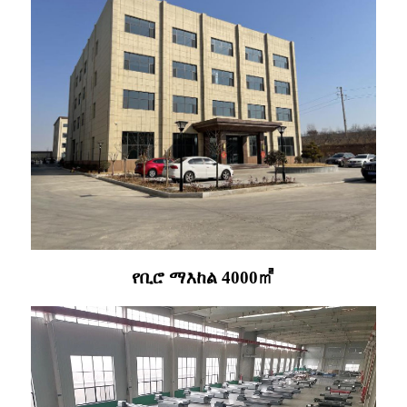
የቢሮ ማእከል 4000㎡