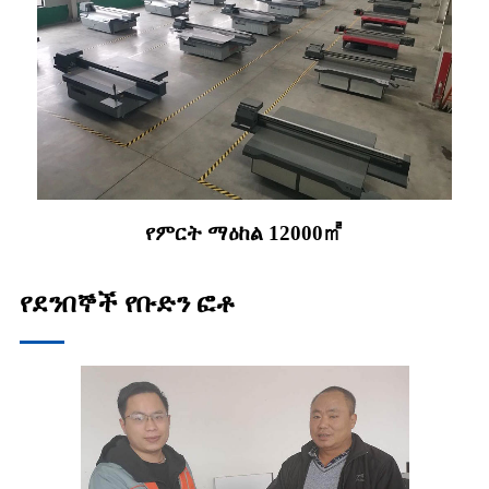
የምርት ማዕከል 12000㎡
የደንበኞች የቡድን ፎቶ