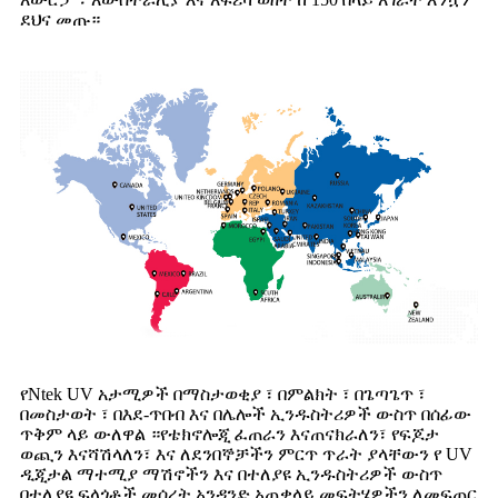
ደህና መጡ።
የNtek UV አታሚዎች በማስታወቂያ ፣ በምልክት ፣ በጌጣጌጥ ፣
በመስታወት ፣ በእደ-ጥበብ እና በሌሎች ኢንዱስትሪዎች ውስጥ በሰፊው
ጥቅም ላይ ውለዋል ።የቴክኖሎጂ ፈጠራን እናጠናክራለን፣ የፍጆታ
ወጪን እናሻሽላለን፣ እና ለደንበኞቻችን ምርጥ ጥራት ያላቸውን የ UV
ዲጂታል ማተሚያ ማሽኖችን እና በተለያዩ ኢንዱስትሪዎች ውስጥ
በተለያዩ ፍላጎቶች መሰረት አንዳንድ አጠቃላይ መፍትሄዎችን ለመፍጠር