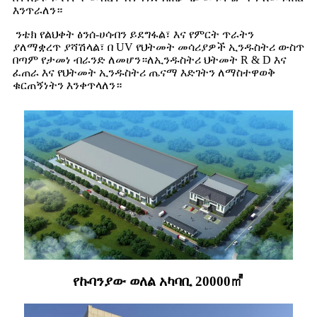
እንጥራለን።
ንቴክ የልህቀት ፅንሰ-ሀሳብን ይደግፋል፣ እና የምርት ጥራትን
ያለማቋረጥ ያሻሽላል፣ በ UV የህትመት መሳሪያዎች ኢንዱስትሪ ውስጥ
በጣም የታመነ ብራንድ ለመሆን።ለኢንዱስትሪ ህትመት R & D እና
ፈጠራ እና የህትመት ኢንዱስትሪ ጤናማ እድገትን ለማስተዋወቅ
ቁርጠኝነትን እንቀጥላለን።
የኩባንያው ወለል አካባቢ 20000㎡