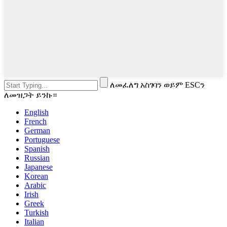
ለመፈለግ አስገባን ወይም ESCን
ለመዝጋት ይንኩ።
English
French
German
Portuguese
Spanish
Russian
Japanese
Korean
Arabic
Irish
Greek
Turkish
Italian